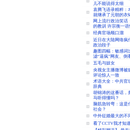
儿不能说得太细
袁腾飞语录精粹：
就继承了元朝的衣
网上流行政治笑话
的教训 许宗衡一语
经典官场顺口溜
近日在大陆网络疯
政治段子
趣图四幅：敏感词
滤“逼疯”网友、倒
五毛与妓女
央视女主播微博被
评论惊人一致
术语大全：中共官
辞典
胡锦涛的这番话，
马听得懂吗？
脑筋急转弯：这是
社会？
中外征婚最大的不
看了CCTV我才知