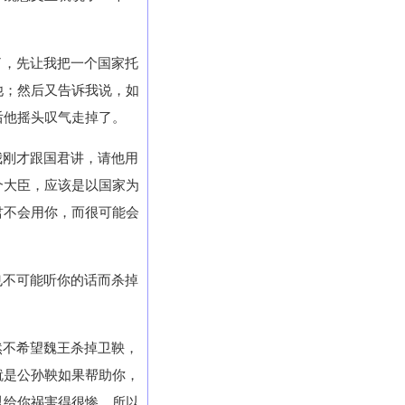
了，先让我把一个国家托
他；然后又告诉我说，如
后他摇头叹气走掉了。
我刚才跟国君讲，请他用
个大臣，应该是以国家为
君不会用你，而很可能会
也不可能听你的话而杀掉
然不希望魏王杀掉卫鞅，
就是公孙鞅如果帮助你，
以给你祸害得很惨。所以