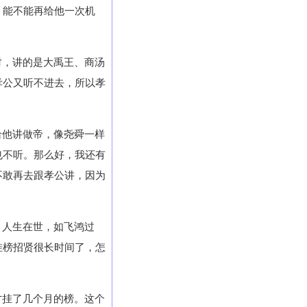
，能不能再给他一次机
纣，讲的是大禹王、商汤
孝公又听不进去，所以孝
给他讲做帝，像尧舜一样
也不听。那么好，我还有
不敢再去跟孝公讲，因为
，人生在世，如飞鸿过
挂榜招贤很长时间了，怎
才挂了几个月的榜。这个