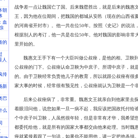
战争差一点让魏国亡了国。后来魏罃胜出，就是后来的魏惠
本朝
钵
王，因为他在位期间，把魏国的都城从安邑（现在的山西省
：血
的河南省开封市）。他一共在位50年。按照《史记》的说法，
惊
根据别人的考订，他一共是在位50年。他对魏国的影响非常
传的
里开始的。
过
魏惠文王手下有一个大臣叫做公叔痤，是他的相。卫鞅
看人
公叔痤的门下。公叔痤认命卫鞅为中庶子。所谓中庶子，就
疯传
的。由于卫鞅经常负责他儿子的教育，所以就跟公叔痤有很
家大事的时候，经常很有预见性，公叔痤就认为卫鞅是一个
场新
奥巴
后来公叔痤病了，非常重。魏惠文王就亲自到他家里去
着眼泪问他，说您如果一旦一病不起，我应该把国政托付给
什么
个中庶子叫卫鞅，人虽然很年轻，但是非常有才华，我希望
同
都委托给他，就是所有的国家大事都交由他来处理。当时魏
道
痤就紧接着跟了一句说，如果你不能用他，请一定把他杀掉