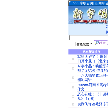
>>>
宇明首页
|
新闻综
热点新闻排行
写得太好了！ 歌词
们算个屁（《北京
时事小品：唤醒领
视？金德强 你真的
十八大搞笑政治段
精彩网语
2009年河南省高考
作文
恶心到吐：《十谢
党》？(图)
袁腾飞评论毛泽东