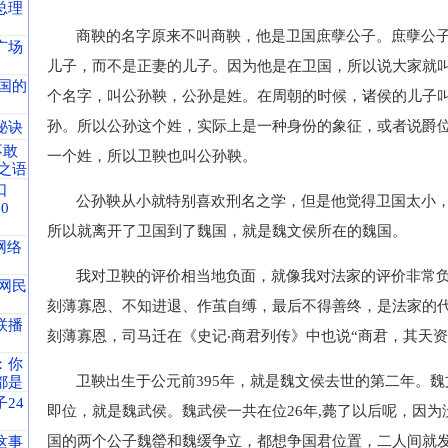
总理
商鞅的名字原来不叫商鞅，他是卫国庶孽公子。庶孽公
广场
儿子，而不是正妻的儿子。因为他是在卫国，所以说大家就
国的
个名字，叫公孙鞅，公孙是姓。在周朝的时候，诸侯的儿子
孙。所以公孙这个姓，实际上是一种身份的象征，或者说爵
秘诀
不敢
一个姓，所以卫鞅也叫公孙鞅。
之语
口
公孙鞅从小就特别喜欢刑名之学，但是他觉得卫国太小
0
所以就离开了卫国到了魏国，就是魏文侯所在的魏国。
网络
我对卫鞅的评价相当地负面，就像我对法家的评价非常
网民
刻薄寡恩、不知进退、作茧自缚，最后不得善终，是法家的
联播
刻薄寡恩，司马迁在《史记‧商君列传》中也说“商君，其天资
：你
卫鞅出生于公元前395年，就是魏文侯去世的第二年。
都是
24
即位，就是魏武侯。魏武侯一共在位26年,薨了以后呢，因
国的两个公子魏罃和魏缓争立，都想争国君位置，二人间就
这事