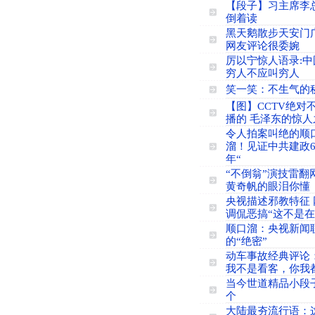
【段子】习主席李
倒着读
黑天鹅散步天安门
网友评论很委婉
厉以宁惊人语录:中
穷人不应叫穷人
笑一笑：不生气的
【图】CCTV绝对
播的 毛泽东的惊人
令人拍案叫绝的顺
溜！见证中共建政6
年“
“不倒翁”演技雷翻
黄奇帆的眼泪你懂
央视描述邪教特征 
调侃恶搞“这不是在
顺口溜：央视新闻
的“绝密”
动车事故经典评论
我不是看客，你我
当今世道精品小段子
个
大陆最夯流行语：