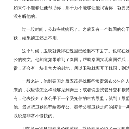
如果你不能够让他帮助你，那千万不能够让他祸害你，就要
没有听他的。
过一段时间，公叔痤就病死了。之后又有一个魏国的公
鞅，结果魏王还是不用。
这个时候，卫鞅就觉得在魏国已经混不下去了。也就在
公的榜文。他知道如果谁到了秦国，帮助秦国实现富国强兵
贵，还会有一块非常大的封地，所以卫鞅就离开了魏国，到
一般来讲，他到秦国之后应该是找那些负责颁布公告的
来的，我应该怎么样能够见到秦王；或者说去找管外交和接
有，他去投奔了孝公手下一个受宠信的宦官景监，就到了景
他。景监把卫鞅推荐给秦孝公。秦孝公和卫鞅之间的谈话一
以说是非常不愉快的。
卫鞅第一次见到秦孝公的时候，就给秦孝公说了一大套