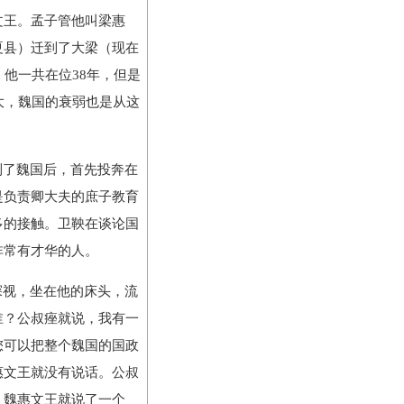
文王。孟子管他叫梁惠
夏县）迁到了大梁（现在
他一共在位38年，但是
大，魏国的衰弱也是从这
到了魏国后，首先投奔在
是负责卿大夫的庶子教育
多的接触。卫鞅在谈论国
非常有才华的人。
探视，坐在他的床头，流
谁？公叔痤就说，我有一
您可以把整个魏国的国政
惠文王就没有说话。公叔
。魏惠文王就说了一个