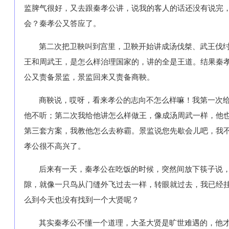
监脾气很好，又去跟秦孝公讲，说我的客人的话还没有说完
会？秦孝公又答应了。
第二次把卫鞅叫到宫里，卫鞅开始讲成汤伐桀、武王伐
王和周武王，是怎么样治理国家的，讲的全是王道。结果秦
公又责备景监，景监回来又责备商鞅。
商鞅说，哎呀，看来孝公的志向不怎么样嘛！我第一次
他不听；第二次我给他讲怎么样做王，像成汤周武一样，他
第三套方案，我教他怎么去称霸。景监说您先歇会儿吧，我
孝公很不高兴了。
后来有一天，秦孝公在吃饭的时候，突然间放下筷子说
隙，就像一只鸟从门缝外飞过去一样，转眼就过去，我已经
么到今天也没有找到一个大贤呢？
其实秦孝公不懂一个道理，大圣大贤是旷世难遇的，他