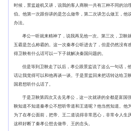
时候，景监趁机又讲，说我的客人商鞅一共有三种不同的治
伯。他第一次跟你讲的是怎么做帝，第二次讲怎么做王，他
办法。
孝公一听就来精神了，说我再见他一次。第三次，卫鞅
五霸是怎么称霸的。这一次秦孝公听进去了，但是仍然没有
得卫鞅有什么话可以一下子就解决秦国问题的。
但是等到卫鞅走了以后，孝公跟景监说了这么一句话，
话让我觉得可以和他再谈一谈。于是景监回来把话转达给卫
国君想听什么话了。
于是卫鞅第四次又去见孝公，这一次就讲的全都是富国
鞅知道不知道秦孝公不想听帝道和王道呢？他当然知道。他
为了在孝公面前，把帝、王二道说得非常恶心，非常令人生
这样好断了秦孝公想去做帝、王的念头。