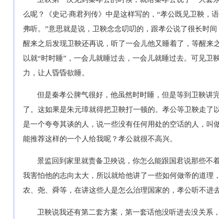
么呢？《史记‧商君列传》中是这样写的，“孝公既见卫鞅，
弗听。”意思就是说，卫鞅念念叨叨的，跟孝公说了很长时间
醒来之后发现卫鞅还再说，听了一会儿他又睡着了，等醒来
以就“时时睡”，一会儿就睡过去，一会儿就睡过去。可见卫
力，让人昏昏欲睡。
但是秦孝公脾气很好，他虽然时时睡，但是等到卫鞅讲
了。这如果是朱元璋就得把卫鞅打一顿的。孝公等卫鞅走了
是一个夸夸其谈的人，说一些没有任何用处的空话的人，叫做
能推荐这样的一个人给我呢？孝公就很不高兴。
景监回到家里就责备卫殃说，你怎么能跟国君说那些不
我害怕他的志向太大，所以就给他讲了一些如何做帝的道理，
农、尧、舜等，在讲这些人是怎么治理国家的，孝公听不进
卫鞅说我还有第二套方案，第一套话他没听进去没关系