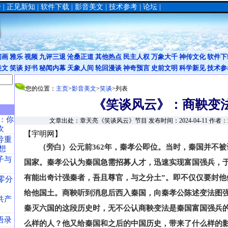
合
|
正见新知
|
软件下载
|
影音美文
|
技术参考
|
论坛
|
闪画
雅乐
视频
九评三退
沧桑正道
其他热点
民主人权
万象大千
神传文化
软件下
美文
笑谈
好书
秘闻内幕
天象人间
轮回漫谈
神奇预言
史前文明
科学新见
技术参
您的位置：
主页
>
影音美文
>
笑谈
>列表
《笑谈风云》：商鞅变
：你
文章出处：章天亮《笑谈风云》节目 发布时间：2024-04-11 作者
欢
【宇明网】
导重
（旁白）公元前
362
年，秦孝公即位。当时，秦国并不被
想
子与
国家。秦孝公认为秦国急需招募人才，迅速实现富国强兵，于
有能出奇计强秦者，吾且尊官，与之分土”。即不仅仅要封他
零分
给他国土。商鞅听到消息后西入秦国，向秦孝公陈述变法图
共产
秦灭六国的这段历史时，无不公认商鞅变法是秦国富国强兵
语录
么样的人？他又给秦国和之后的中国历史，带来了什么样的