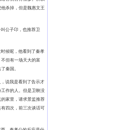
把他杀掉，但是魏惠文王
子叫公子卬，也推荐卫
这时候呢，他看到了秦孝
，不但有一场天大的富
达了秦国。
人，说我是看到了告示才
待工作的人。但是卫鞅没
监的家里，请求景监推荐
共有四次，前三次谈话可
东西，秦孝公的反应是什