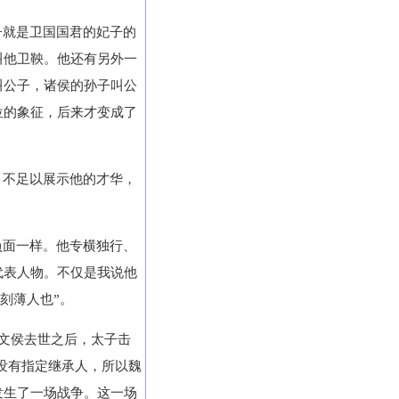
子就是卫国国君的妃子的
叫他卫鞅。他还有另外一
叫公子，诸侯的孙子叫公
位的象征，后来才变成了
，不足以展示他的才华，
负面一样。他专横独行、
代表人物。不仅是我说他
刻薄人也”。
魏文侯去世之后，太子击
为没有指定继承人，所以魏
发生了一场战争。这一场