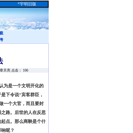
*
宇明旧版
载
考
法
：章天亮 点击：
106
认为是一个文明开化的
是下令说“宾客群臣，
做一个大官，而且要封
强之路。后世的人在反思
的起点。那么商鞅是个什
影响呢？