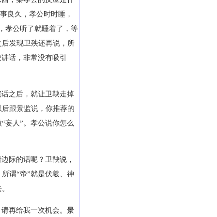
语事良久，孝公时时睡，
，孝公听了就睡着了，等
之后发现卫殃还再说，所
鞅讲话，非常没有吸引
完话之后，就让卫鞅走掉
以后跟景监说，你推荐的
“妄人”。孝公说你怎么
着边际的话呢？卫鞅说，
所谓“帝”就是伏羲、神
去。
，请再给我一次机会。景