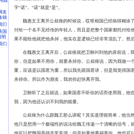
用政
字“诺”。“诺”就是“是”。
网友
集锦
魏惠文王离开公叔痤的时候说，哎呀相国已经病得糊涂
我们
付给一个名不见经传的年轻人，而且是把整个国家都托付给
美国
就明
果不能给他就把他杀掉，他实在是逻辑已经非常混乱了。然
我们
在魏惠文王离开后，公叔痤就把卫鞅叫到他的床前说，
你，但是如果不用你，就要杀掉你。公叔痤说，因为我做一
重，应该是以国君为重，所以我先跟国君讲，但是我觉得国
杀掉你。所以作为朋友，我劝你赶快离开我。
卫鞅听了之后就说，如果国君不听你的话而使用我，他
我，因为他还认识不到我的能量。
公叔痤为什么跟魏王那么讲呢？其实道理很简单，他当
他只是想用一个极端性的说法给魏王传递一个清晰的信号，
他可以把魏国弄得非常富强；但是如果他要祸害你，他也可