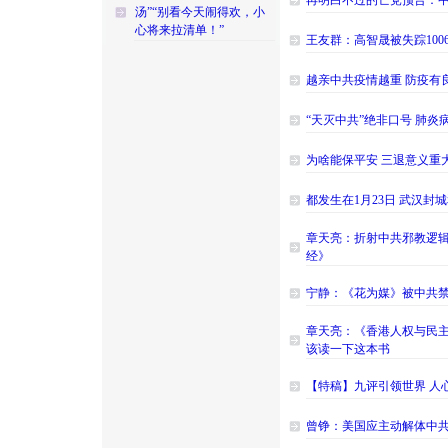
再明白不过的亡党预告：
汤”“别看今天闹得欢，小
心将来拉清单！”
王友群：高智晟被失踪100
越亲中共疫情越重 防疫有
“天灭中共”绝非口号 肺
为啥能保平安 三退意义重
都发生在1月23日 武汉封
章天亮：折射中共邪教逻辑 
经》
宁静：《花为媒》被中共禁
章天亮：《香港人权与民主
该读一下这本书
【特稿】九评引领世界 人
曾铮：美国应主动解体中