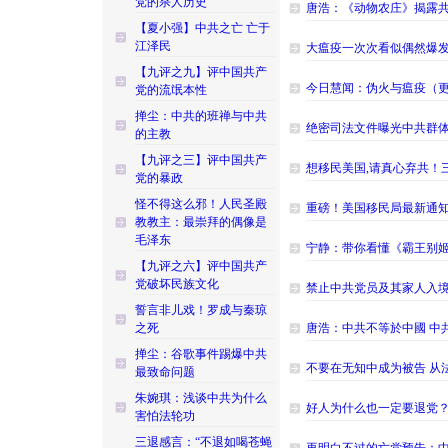
党的杀人历史
唐浩：《动物农庄》揭露
【夏小强】中共之亡 亡于
江泽民
大瘟疫一次次看似偶然爆发
【九评之九】评中国共产
今日慧闻：伪火与瘟疫（
党的流氓本性
掸尘：中共的班禅与中共
绝密司法文件曝光中共群
的主教
【九评之三】评中国共产
想移民美国,请真心弃共！
党的暴政
怪不得这么邪！人民圣殿
重磅！美国移民局最新通知
教教主：最崇拜的偶像是
毛泽东
宁静：带你看懂《霸王别
【九评之六】评中国共产
党破坏民族文化
禁止中共党员及其家人入境
誓言非儿戏！罗成与秦琼
之死
唐浩：中共不等於中國 中
掸尘：谷歌事件踢爆中共
不要在无知中成为被告 从
最致命问题
朱婉琪：浅谈中共为什么
好人为什么也一定要退党
害怕法轮功
三退感言：“不退如喝苍蝇