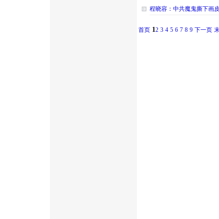
程晓容：中共魔鬼撕下画皮
1
首页
2
3
4
5
6
7
8
9
下一页