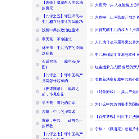
【古镜】魔鬼向人类念动
大疫灭中共 人在险路上 
的魔咒
【九评之五】评江泽民与
惠虎宇：江泽民假开放之
中共相互利用迫害法轮功
如何瓦解中共的权力？推
浅析中共的政治红巫术
章天亮：革命随想
人们为什么不愿再见义勇
林子旭：中共治下的逆淘
汰乱象
中共极端清零显邪恶本性 
石话实说——藏字石(多
图)
红尘迷梦几人醒 曾经的亲人
【九评之二】评中国共产
美推新法案制裁中共核心团
党是怎样起家的
《夜谭随录》：地震之
《鱿鱼游戏》：揭共产党如
前，小儿所见
章天亮：济公的启示
为什么中共急切要求美国
古镜：中共的捏造术
【百年透视】剖析中共洗
古镜：中共——政教合一
的邪教
宁静：《风语咒》动画片
【九评之七】评中国共产