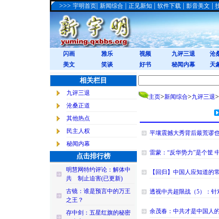
>>>
|
|
|
|
|
宇明首页
新闻综合
正见新知
软件下载
影音美文
闪画
雅乐
视频
九评三退
沧
美文
笑谈
好书
秘闻内幕
天
相关栏目
九评三退
>
>
>
主页
新闻综合
九评三退
沧桑正道
其他热点
民主人权
平壤震撼大秀背后最荒谬
秘闻内幕
雷蒙：“反华势力”是个筐
点击排行榜
明慧网特约评论：解体中
【回归】中国人应知道的
共 制止迫害(已更新)
古镜：谁是预言中的万王
透视中共超限战（5）：针
之王？
余茂春：中共才是中国人
存中剑：五星红旗的秘密