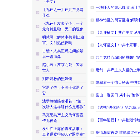
（全文）
一块吓人的警示牌,彻底让
【九评之一】评共产党是
什么
精神错乱的胡言乱语 解读
《九评》发表至今，一个
最奇特且独一无二的现象
【九评征文】共产主义 从
明慧网（解体中共 制止迫
害）文引热烈反响
【九评征文】中共十宗罪，
古镜：人类正邪之间的最
后一盘博弈
共产党精心编织的思想牢笼
赵小云：罗京之死，警示
唐剑：共产主义入侵的上
世人
判断邪教的照妖镜
隐藏着一个惊天秘密 中共
它退了你，不等于你退了
它
岳山：退党日 揭中共“附体
法学教授眼噙泪花：“第一
次听人这样讲什么是邪教”
《透视“进化论”》第九章
马克思共产主义为何要宣
【百年透视】中共摧毁传
传无神论
发生在上海的真实故事：
疫情海啸再袭 谁能躲过生
真名退党得600万“退党费”