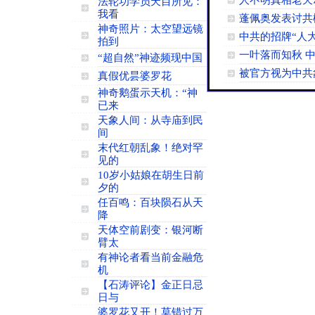
人不明真相老天
法轮功学员天目所见：
我看
蓬佩奥发表讨共
神奇照片：太空望远镜
中共的招牌“人
拍到
一叶落而知秋 
“超自然”神迹频现中国
被官方视为中共
真假优昙婆罗花
神奇鹅蛋示天机：“神
已来
天象人间：从寺庙到民
间
末代红朝乱象！绝对罕
见的
10岁小姑娘在胡生日前
夕的
任百鸣：百块陨石从天
降
天体空前剧变：银河断
臂太
有神论者看当前金融危
机
【石涛评论】金正日忌
日与
婆罗花又开！莫错过万