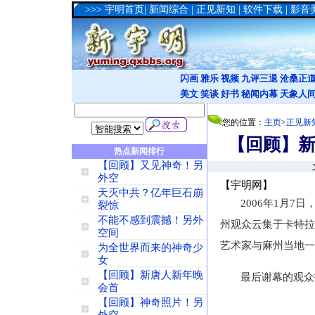
>>>
宇明首页
|
新闻综合
|
正见新知
|
软件下载
|
影音
闪画
雅乐
视频
九评三退
沧桑正
美文
笑谈
好书
秘闻内幕
天象人
您的位置：
主页
>
正见新
【回顾】
热点新闻排行
【回顾】又见神奇！另
外空
【宇明网】
天灭中共？亿年巨石崩
2006年1月
裂惊
不能不感到震撼！另外
州观众云集于卡特拉庄严剧
空间
艺术家与麻州当地一
为全世界而来的神奇少
女
【回顾】新唐人新年晚
最后谢幕的观众
会首
【回顾】神奇照片！另