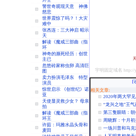
外空
警世奇观现天意 神佛
慈悲
世界震惊了吗？！大灾
难中
张杰连：三大神启 昭示
天
解读《魔戒三部曲（指
环
神奇的濒死经历：创世
主已
忽悠砖家称虫卵 高清巨
宇明固定域名 http://yu
图
卖力扮演毛泽东 特型
[
演员
惊世启示 《创世纪》诺
相关文章:
亚
2020年两大罕
天使显灵救少女？ 母亲
“龙兴之地”王
拍
第三隻眼睛：朝
解读《魔戒三部曲（指
环王
周晓辉：十月初
许茹：玛雅水晶头骨和
一场川普和马克
麦田