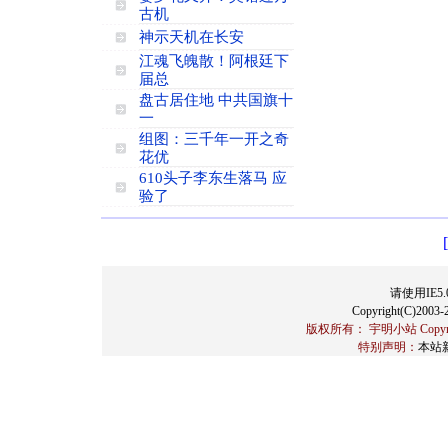
古机
神示天机在长安
江魂飞魄散！阿根廷下
届总
盘古居住地 中共国旗十
一
组图：三千年一开之奇
花优
610头子李东生落马 应
验了
请使用IE5.
Copyright(C)2003-2
版权所有： 宇明小站 Copyrigh
特别声明：
本站