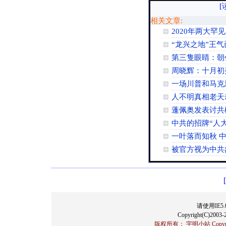
[
相关文章:
2020年两大罕
“龙兴之地”王
第三隻眼睛：朝
周晓辉：十月初
一场川普和马克
人不明真相老天
蓬佩奥发表讨共
中共的招牌“人
一叶落而知秋 
被官方视为中共
请使用IE5.
Copyright(C)2003-2
版权所有： 宇明小站 Copyrigh