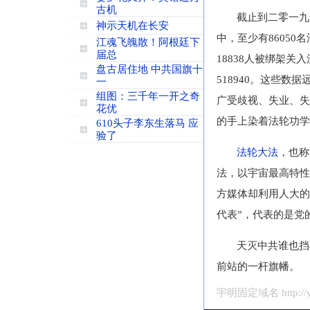
古机
截止到二零一九
神示天机在长安
中，至少有86050
江魂飞魄散！阿根廷下
届总
18838人被绑架
盘古居住地 中共国旗十
518940。这些
一
组图：三千年一开之奇
广受歧视、失业、失
花优
的手上染着法轮功学
610头子李东生落马 应
验了
法轮大法
，也称
法，以宇宙最高特性
方媒体却利用人大的
代表”，代表的是党
天灭中共谁也挡
前站的一杆旗幡。
宇明固定域名 http://yu