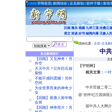
>>>
宇明首页
|
新闻综合
|
正见新知
|
软件下载
|
影音
闪画
雅乐
视频
九评三退
沧桑正
美文
笑谈
好书
秘闻内幕
天象人
您的位置：
主页
>
正见新
中共
热点新闻排行
【回顾】又见神奇！另
文章
外空
【宇明网】
天灭中共？亿年巨石崩
相关文章：
一叶
裂惊
不能不感到震撼！另外
空间
中共官媒二零二
为全世界而来的神奇少
女
器”的申纪兰因病医
【回顾】新唐人新年晚
会首
据中共人大网介
【回顾】神奇照片！另