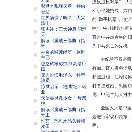
外空
没投过反对票”，大
警世奇观现天意 神佛
邓小平她赞成、六四
慈悲
世界震惊了吗？！大灾
的“举手机器”。 她
难中
啥”，中共建政年间
张杰连：三大神启 昭示
天
直是中共最看重的招
解读《魔戒三部曲（指
环
为中共灭亡的先机。
神奇的濒死经历：创世
主已
申纪兰不仅是唯
忽悠砖家称虫卵 高清巨
有加。官方资料记载
图
卖力扮演毛泽东 特型
起照过相，江泽民称
演员
村看望过她。出国访
惊世启示 《创世纪》诺
亚
见，申纪兰此人对中
天使显灵救少女？ 母亲
拍
全国人大是中国
解读《魔戒三部曲（指
环王
题进行审议和决策，
许茹：玛雅水晶头骨和
民。
麦田