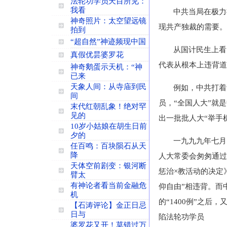
法轮功学员天目所见：
我看
中共当局在极力
神奇照片：太空望远镜
现共产独裁的需要。
拍到
“超自然”神迹频现中国
从国计民生上看
真假优昙婆罗花
代表从根本上违背道
神奇鹅蛋示天机：“神
已来
天象人间：从寺庙到民
例如，中共打着
间
员，“全国人大”就
末代红朝乱象！绝对罕
见的
出一批批人大“举手
10岁小姑娘在胡生日前
夕的
一九九九年七月
任百鸣：百块陨石从天
降
人大常委会匆匆通过
天体空前剧变：银河断
惩治×教活动的决定
臂太
有神论者看当前金融危
仰自由”相违背。而
机
的“1400例”之
【石涛评论】金正日忌
日与
陷法轮功学员
婆罗花又开！莫错过万