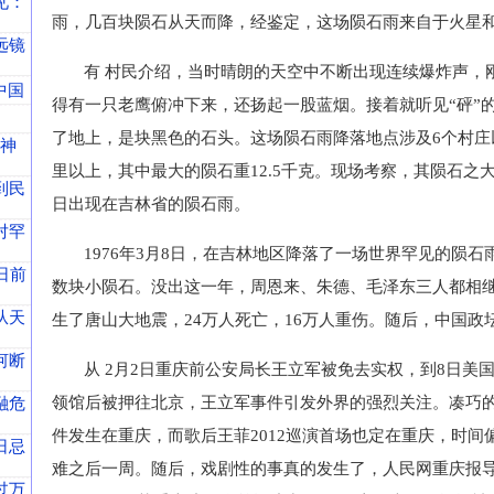
见：
雨，几百块陨石从天而降，经鉴定，这场陨石雨来自于火星
远镜
有 村民介绍，当时晴朗的天空中不断出现连续爆炸声，
中国
得有一只老鹰俯冲下来，还扬起一股蓝烟。接着就听见“砰”
了地上，是块黑色的石头。这场陨石雨降落地点涉及6个村庄以
“神
里以上，其中最大的陨石重12.5千克。现场考察，其陨石之大之
到民
日出现在吉林省的陨石雨。
对罕
1976年3月8日，在吉林地区降落了一场世界罕见的陨
日前
数块小陨石。没出这一年，周恩来、朱德、毛泽东三人都相继
从天
生了唐山大地震，24万人死亡，16万人重伤。随后，中国政
河断
从 2月2日重庆前公安局长王立军被免去实权，到8日美
领馆后被押往北京，王立军事件引发外界的强烈关注。凑巧
融危
件发生在重庆，而歌后王菲2012巡演首场也定在重庆，时间
日忌
难之后一周。随后，戏剧性的事真的发生了，人民网重庆报导说
过万