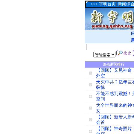
>>>
宇明首页
|
新闻综
热点新闻排行
【回顾】又见神奇
外空
天灭中共？亿年巨
裂惊
不能不感到震撼！
空间
为全世界而来的神
女
【回顾】新唐人新
会首
【回顾】神奇照片