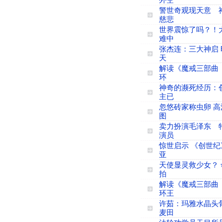
外空
警世奇观现天意 
慈悲
世界震惊了吗？！
难中
张杰连：三大神启 
天
解读《魔戒三部曲
环
神奇的濒死经历：
主已
忽悠砖家称虫卵 高
图
卖力扮演毛泽东 
演员
惊世启示 《创世纪
亚
天使显灵救少女？ 
拍
解读《魔戒三部曲
环王
许茹：玛雅水晶头
麦田