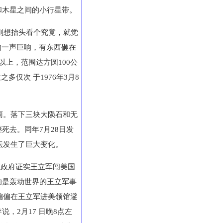
和木星之间的小行星带。
刚想抬头看个究竟，就觉
的一声巨响，有东西砸在
上，范围达方圆100公
多仅次 于1976年3月8
石雨。落下三块大陨石和无
死去。同年7月28日发
坛发生了巨大变化。
国政府证实王立军闯美国
的是轰动世界的王立军事
偏偏在王立军进美领馆避
，2月17 日晚8点左