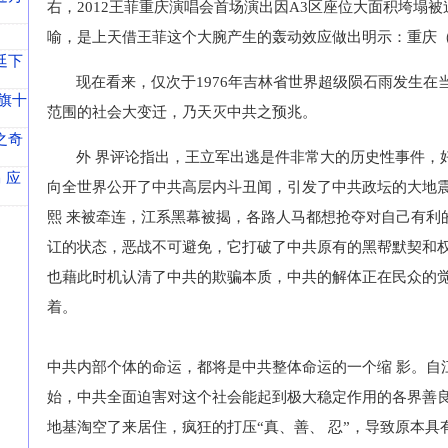
右，2012王菲重庆演唱会首场演出因A3区座位大面积垮塌
喻，是上天借王菲这个大腕产生的轰动效应做出明示：重庆
廷下
现在看来，仅次于1976年吉林省世界超级陨石雨发生在
旗十
范围的社会大变迁，乃天灭中共之预兆。
之奇
外 界评论指出，王立军出逃是件非常大的历史性事件，
 应
向全世界公开了中共高层内斗丑闻，引发了中共政坛的大地
熙 来被牵连，江系黑幕被揭，各路人马都想抢夺对自己有利
讧的状态，恶战不可避免，它打破了中共原有的黑帮默契和权
也藉此时机认清了中共的欺骗本质，中共的解体正在民众的
着。
中共内部个体的命运，都将是中共整体命运的一个缩 影。自
始，中共全面迫害对这个社会能起到极大稳定作用的各界善
地基淘空了来居住，疯狂的打压“真、善、 忍”，导致原本具