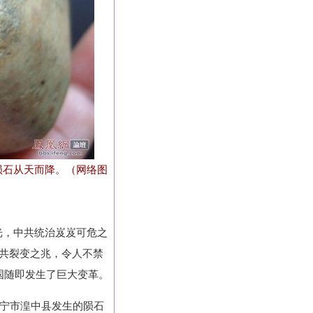
陨石从天而降。（网络图
光，中共统治岌岌可危之
中共裂变之兆，令人不禁
国随即发生了巨大变革。
西宁市湟中县发生的陨石