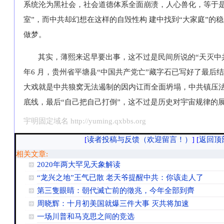
系统沦为黑社会，社会道德体系全面崩溃，人心兽化，等于是
室”，而中共却幻想在这样的自毁性构 建中找到“大家庭”的
做梦。
其实，薄熙来迟早要出事，这不过是民间所说的“天灭中共
年6 月，贵州省平塘县“中国共产党亡”藏字石已写好了最后
大戏就是中共狼窝无法遏制的因内讧而全面坍塌，中共镇压法
底线，最后“自己把自己打倒”，这不过是历史对宇宙规律的
宇明固定域名 http://yuming.qxbbs.org
[
读者投稿与反馈（欢迎留言！）
]
[
返回顶
相关文章:
2020年两大罕见天象解读
“龙兴之地”王气已散 老天爷提醒中共：你该走人了
第三隻眼睛：朝代滅亡前的徵兆，今年全部到齊
周晓辉：十月初美国就爆三件大事 灭共将加速
一场川普和马克思之间的竞选