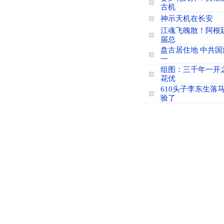
古机
神示天机在长安
江魂飞魄散！阿根
届总
盘古居住地 中共国
一
组图：三千年一开
花优
610头子李东生落马
验了