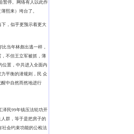
被迫暂停。网络有人以此作
（薄熙来）垮台了。
当下，似乎更预示着更大
好比当年林彪出逃一样，
震，不但王立军被抓，薄
的位置，中共进入全面内
力平衡的潜规则，民 众
觉醒中自然而然地进行
江泽民99年镇压法轮功开
良人群，等于是把房子的
有社会约束功能的公检法