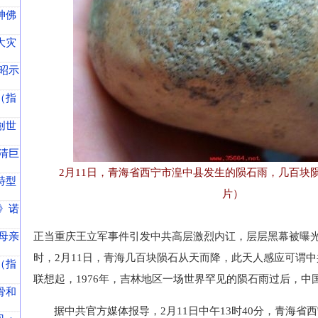
神佛
大灾
昭示
（指
创世
清巨
2月11日，青海省西宁市湟中县发生的陨石雨，几百块
特型
片）
》诺
母亲
正当重庆王立军事件引发中共高层激烈内讧，层层黑幕被曝
时，2月11日，青海几百块陨石从天而降，此天人感应可谓
（指
联想起，1976年，吉林地区一场世界罕见的陨石雨过后，中
骨和
据中共官方媒体报导，2月11日中午13时40分，青海省