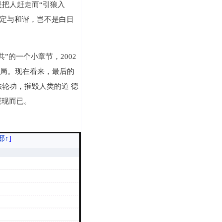
把人赶走而“引狼入
稳定与和谐，岂不是白日
”的一个小章节，2002
结局。现在看来，最后的
轮功，摧毁人类的道 德
展现而已。
部↑
]