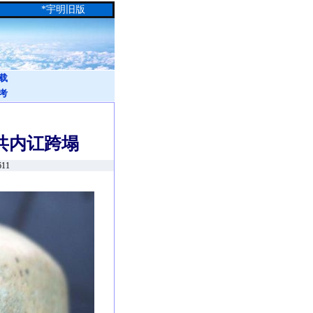
*
宇明旧版
载
考
共内讧跨塌
611