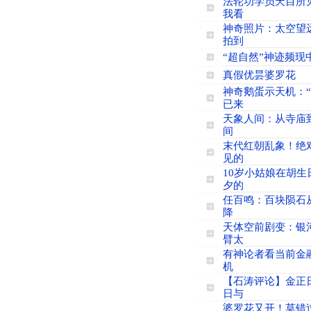
法轮功学员天目所
我看
神奇照片：太空望
拍到
“超自然”神迹频现
真假优昙婆罗花
神奇鹅蛋示天机：
已来
天象人间：从寺庙
间
末代红朝乱象！绝
见的
10岁小姑娘在胡生
夕的
任百鸣：百块陨石
降
天体空前剧变：银
臂太
有神论者看当前金
机
【石涛评论】金正
日与
婆罗花又开！莫错