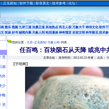
合
|
正见新知
|
软件下载
|
影音美文
|
技术参考
|
论坛
|
闪画
雅乐
视频
九评三退
沧桑正道
其他热点
民主人权
万象大千
神传文化
软件下
美文
笑谈
好书
秘闻内幕
天象人间
轮回漫谈
神奇预言
史前文明
科学新见
技术参
您的位置：
主页
>
正见新知
>
天象人间
>列表
任百鸣：百块陨石从天降 或兆中
！另
文章出处： 发布时间：2012-02-23 作者： 点击：
1
【宇明网】
石崩
另外
奇少
年晚
！另