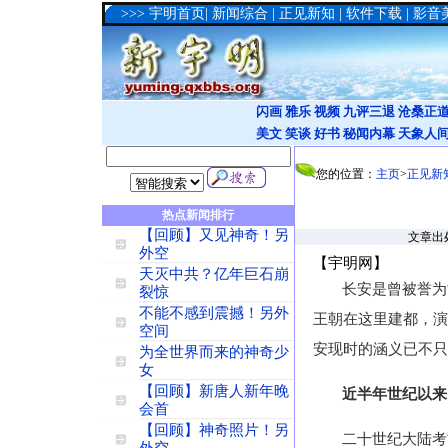
>>>
宇明首页
|
新闻综合
|
正见新知
|
软件下载
|
影音
闪画
雅乐
视频
九评三退
沧桑正
美文
笑谈
好书
秘闻内幕
天象人
您的位置：
主页
>
正见新
热点新闻排行
【回顾】又见神奇！另
文章出处
外空
【宇明网】
天灭中共？亿年巨石崩
长安是曾被誉为
裂惊
不能不感到震撼！另外
王朝在这里建都，演
空间
安现时的涵义已不只
为全世界而来的神奇少
女
【回顾】新唐人新年晚
近半年世纪以来
会首
【回顾】神奇照片！另
二十世纪大陆考