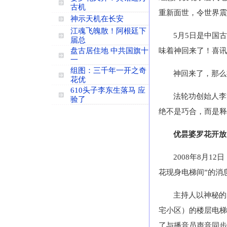
古机
重新面世，令世界震
神示天机在长安
江魂飞魄散！阿根廷下
5月5日是中国
届总
盘古居住地 中共国旗十
味着神回来了！喜讯
一
组图：三千年一开之奇
神回来了，那么
花优
610头子李东生落马 应
法轮功创始人李
验了
绝不是巧合，而是释
优昙婆罗花开放
2008年8月1
花现身电梯间”的消
主持人以神秘的
宅小区）的楼层电梯
了与播音员声音同步