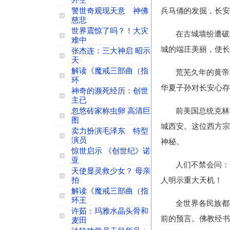
外空
警世奇观现天意 神佛
兵马俑的发掘，长安
慈悲
世界震惊了吗？！大灾
在古城墙纷遭破
难中
城的端庄美丽，使长
张杰连：三大神启 昭示
天
解读《魔戒三部曲（指
荒芜久年的黄帝
环
华夏子孙对长安心存
神奇的濒死经历：创世
主已
忽悠砖家称虫卵 高清巨
前美国总统克林
图
城西安。这位西方宗
卖力扮演毛泽东 特型
演员
神秘。
惊世启示 《创世纪》诺
亚
人们不禁会问：
天使显灵救少女？ 母亲
拍
人明示重大天机！
解读《魔戒三部曲（指
环王
全世界各民族都
许茹：玛雅水晶头骨和
前的预言。佛教经书
麦田