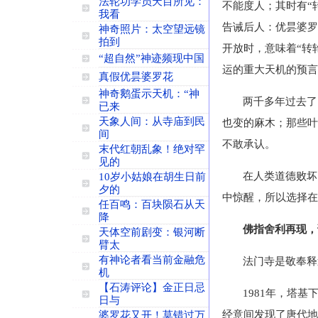
法轮功学员天目所见：
不能度人；其时有“
我看
告诫后人：优昙婆罗
神奇照片：太空望远镜
拍到
开放时，意味着“转
“超自然”神迹频现中国
运的重大天机的预言
真假优昙婆罗花
神奇鹅蛋示天机：“神
两千多年过去了
已来
天象人间：从寺庙到民
也变的麻木；那些叶
间
不敢承认。
末代红朝乱象！绝对罕
见的
在人类道德败坏
10岁小姑娘在胡生日前
夕的
中惊醒，所以选择在
任百鸣：百块陨石从天
降
佛指舍利再现，
天体空前剧变：银河断
臂太
有神论者看当前金融危
法门寺是敬奉释
机
【石涛评论】金正日忌
1981年，塔
日与
经意间发现了唐代地
婆罗花又开！莫错过万