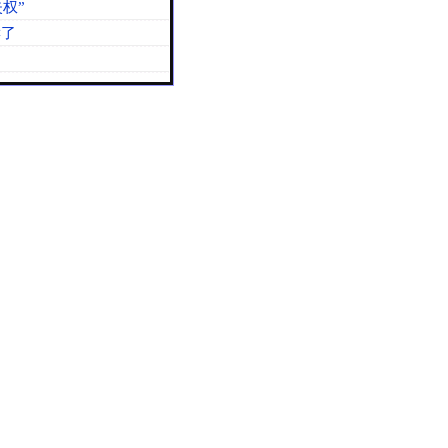
权”
读了