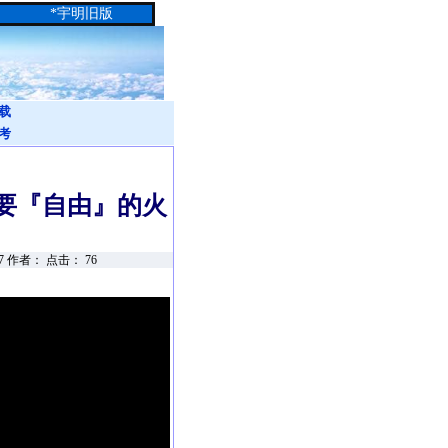
*
宇明旧版
载
考
要『自由』的火
27 作者： 点击：
76