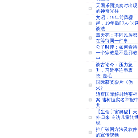
天国乐团演奏时出现
的神奇光柱
文昭：19年前风骤
起，19年后叩人心!
谈法
章天亮：不同民族都
在等待同一件事
公子时评：如何看待
一个宗教是不是邪教
中
谈古论今：压力急
升，习近平连串表
态“走毛
国际获奖影片《伪
火》
追查国际解封绝密档
案 陆树恒实名举报
共
【生命宇宙奥秘】天
外归来-专访儿童转
现
推广破网方法及软件
的宣传视频