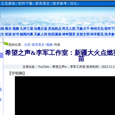
|
正见新知
|
软件下载
|
影音美文
|
技术参考
|
论坛
|
闪画
雅乐
视频
九评三退
沧桑正道
其他热点
民主人权
万象大千
神传文化
软件下
美文
笑谈
好书
秘闻内幕
天象人间
轮回漫谈
神奇预言
史前文明
科学新见
技术参
您的位置：
主页
>
影音美文
>
视频
>列表
希望之声&李军工作室：新疆大火点燃
苗
人
文章出处：YouTube：希望之声tv，李军工作室 发布时间：2022-11-
：
【宇明网】
一
局
际