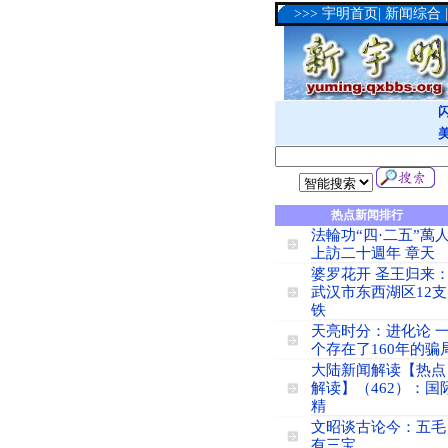
>>>
宇明首页
|
新闻综合
热点新闻排行
法輪功“四·二五”萬
上訪二十週年 章天
婆罗花开 圣王归来
武汉市东西湖区12支
铁
天亮时分：进化论 
个存在了160年的骗
大陆新闻解读【热点
解读】（462）：国
精
文昭谈古论今：五毛
有三宝