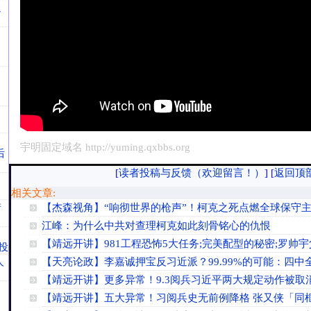
退
宇明固定域名 http://yuming.qxbbs.org
后
[
读者投稿与反馈（欢迎留言！）
]
[
返回顶
）
相关文章:
街
【杰森视角】“响彻世界的枪声”！柯克之死点燃全球保守
江峰：为什么中共对查理柯克如此刻骨铭心的仇恨
【靖远开讲】981工程恐怖5大任务;完美配型的秘密;罗帅
投
人
【天亮论政】李嘉诚押宝反习近派？99.99%的可能：四中
【靖远开讲】更多异常！9.3阅兵习近平两大规定动作被取消
【靖远开讲】五大异常！习阅兵史无前例降格 张又侠「同