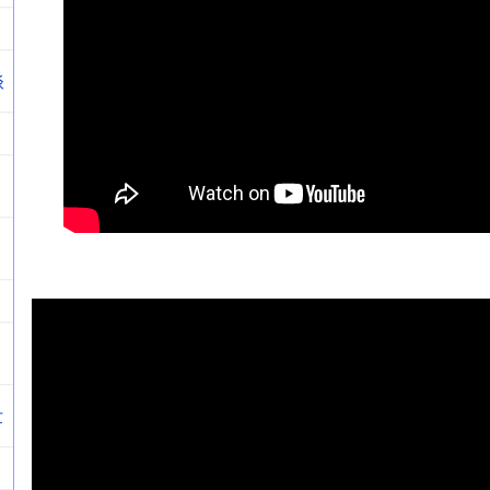
谈
中
世