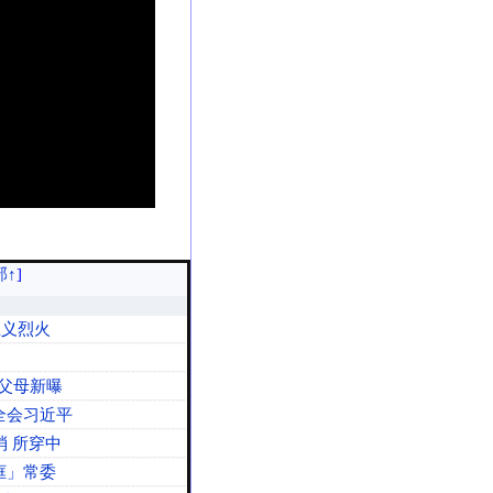
部↑
]
主义烈火
宇父母新曝
全会习近平
 所穿中
框」常委