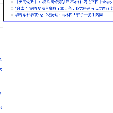
【天亮论政】9.3阅兵胡锦涛缺席 不看好“习近平四中全会失
）
“废太子”胡春华咸鱼翻身？章天亮：我觉得是有点过度解
胡春华长春获“总书记待遇” 吉林四大班子一把手陪同
）
中
）
象
大
）
命
记