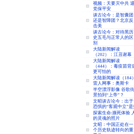
视频：天要灭中共 
党保平安
谈古论今：是智囊团
还是智障团？北京反
击美
谈古论今：对待黑历
史五毛与正常人的区
别
大陆新闻解读
（202）：江丑谢幕
大陆新闻解读
（444）：毒疫苗背
更可怕的
大陆新闻解读（184
雷人网事：奥斯卡
半空漂浮影像 谷歌
景拍到“上帝”？
文昭谈古论今：出于
恐惧的“客观中立”是
探索生命:濒死体验 
的灵魂的照片
文昭：中国正处在一
个历史轨迹转向的重