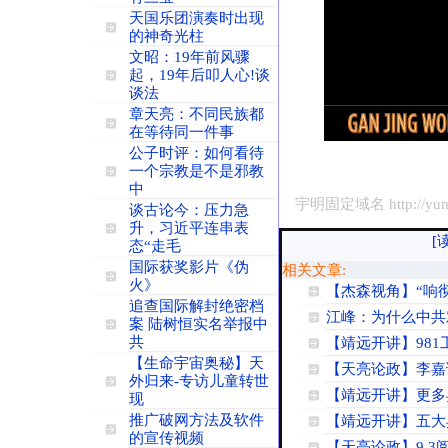
天国乐团演奏时出现
的神奇光柱
文昭：19年前风骤
起，19年后叩人心!谈
谈法
章天亮：不同民族都
在等待同一件事
公子时评：如何看待
一个宗教是不是邪教
中
宇明固定域名 http://yumi
谈古论今：压力急
升，习近平连串表
[
态“走毛
国际获奖影片《伪
相关文章:
火》
【杰森视角】“响
追查国际解封绝密档
江峰：为什么中共
案 陆树恒实名举报中
共
【靖远开讲】981
【生命宇宙奥秘】天
【天亮论政】李嘉
外归来-专访儿童转世
【靖远开讲】更多
现
推广破网方法及软件
【靖远开讲】五大
的宣传视频
【天亮论政】9.3