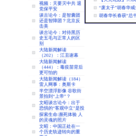
视频：天要灭中共 退
“废太子”胡春华
党保平安
谈古论今：是智囊团
胡春华长春获“总
还是智障团？北京反
击美
谈古论今：对待黑历
史五毛与正常人的区
别
大陆新闻解读
（202）：江丑谢幕
大陆新闻解读
（444）：毒疫苗背后
更可怕的
大陆新闻解读（184）
雷人网事：奥斯卡
半空漂浮影像 谷歌街
景拍到“上帝”？
文昭谈古论今：出于
恐惧的“客观中立”是投
探索生命:濒死体验 人
的灵魂的照片
文昭：中国正处在一
个历史轨迹转向的重