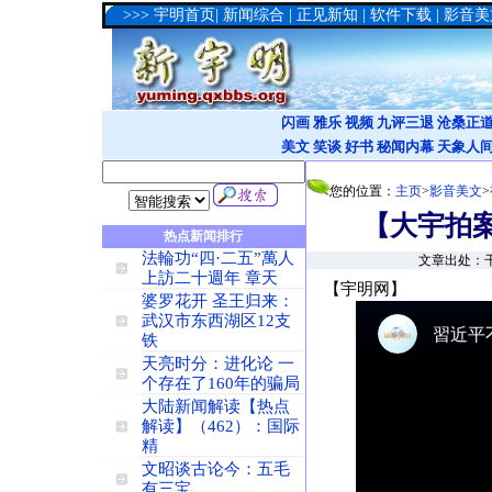
>>>
宇明首页
|
新闻综合
|
正见新知
|
软件下载
|
影音美
闪画
雅乐
视频
九评三退
沧桑正
美文
笑谈
好书
秘闻内幕
天象人
您的位置：
主页
>
影音美文
>
【大宇拍
热点新闻排行
法輪功“四·二五”萬人
文章出处：干
上訪二十週年 章天
【宇明网】
婆罗花开 圣王归来：
武汉市东西湖区12支
铁
天亮时分：进化论 一
个存在了160年的骗局
大陆新闻解读【热点
解读】（462）：国际
精
文昭谈古论今：五毛
有三宝