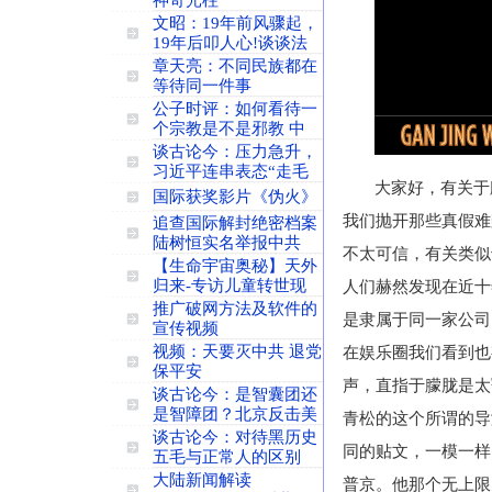
神奇光柱
文昭：19年前风骤起，
19年后叩人心!谈谈法
章天亮：不同民族都在
等待同一件事
公子时评：如何看待一
个宗教是不是邪教 中
谈古论今：压力急升，
习近平连串表态“走毛
大家好，有关于
国际获奖影片《伪火》
我们抛开那些真假难
追查国际解封绝密档案
陆树恒实名举报中共
不太可信，有关类似
【生命宇宙奥秘】天外
归来-专访儿童转世现
人们赫然发现在近十
推广破网方法及软件的
是隶属于同一家公司
宣传视频
视频：天要灭中共 退党
在娱乐圈我们看到也
保平安
声，直指于朦胧是太
谈古论今：是智囊团还
是智障团？北京反击美
青松的这个所谓的导
谈古论今：对待黑历史
同的贴文，一模一样
五毛与正常人的区别
大陆新闻解读
普京。他那个无上限