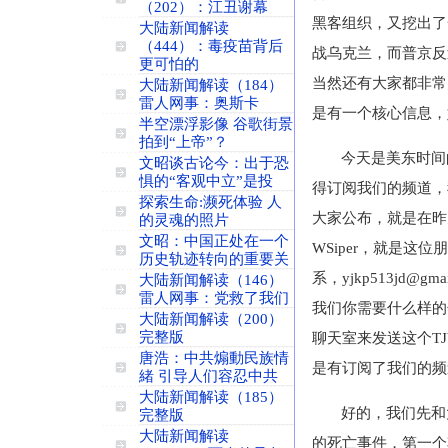
（202）：江丑谢幕
黑客组织，又挖出了
大陆新闻解读
（444）：毒疫苗背后
战乌克兰，而普京反
更可怕的
当然还有大家都非常
大陆新闻解读（184）
雷人网事：奥斯卡
是有一个核心信息，
半空漂浮影像 谷歌街景
拍到“上帝”？
今天是美东时间
文昭谈古论今：出于恐
惧的“客观中立”是投
得订阅我们的频道，
探索生命:濒死体验 人
大家公布，就是在昨
的灵魂的照片
文昭：中国正处在一个
WSiper
，就是这位朋
历史轨迹转向的重要关
系，
yjkp513jd@gma
大陆新闻解读（146）
雷人网事：党救了我们
我们你需要什么样的
大陆新闻解读（200）
完整版
聊天室来发送这个
T
唐浩：中共煽動民族情
是有订阅了我们的频
緒 引导人们容忍中共
大陆新闻解读（185）
好的，我们先和
完整版
大陆新闻解读
的死亡事件，第一个