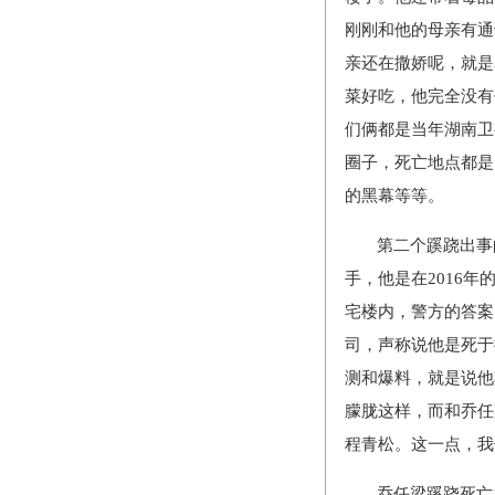
刚刚和他的母亲有通
亲还在撒娇呢，就是
菜好吃，他完全没有
们俩都是当年湖南卫
圈子，死亡地点都是
的黑幕等等。
第二个蹊跷出事
手，他是在
2016
年
宅楼内，警方的答案
司，声称说他是死于
测和爆料，就是说他
朦胧这样，而和乔任
程青松。这一点，我
乔任梁蹊跷死亡