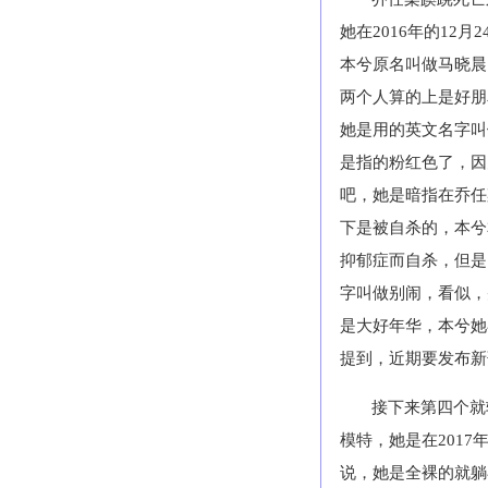
她在
2016
年的
12
月
2
本兮原名叫做马晓晨
两个人算的上是好朋
她是用的英文名字叫
是指的粉红色了，因
吧，她是暗指在乔任
下是被自杀的，本兮
抑郁症而自杀，但是
字叫做别闹，看似，
是大好年华，本兮她
提到，近期要发布新
接下来第四个就
模特，她是在
2017
说，她是全裸的就躺