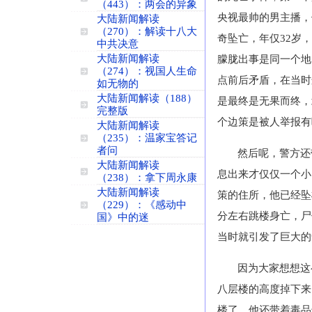
（443）：两会的异象
央视最帅的男主播，
大陆新闻解读
（270）：解读十八大
奇坠亡，年仅
32
岁，
中共决意
大陆新闻解读
朦胧出事是同一个地
（274）：视国人生命
点前后矛盾，在当时
如无物的
大陆新闻解读（188）
是最终是无果而终，
完整版
个边策是被人举报有
大陆新闻解读
（235）：温家宝答记
者问
然后呢，警方还
大陆新闻解读
息出来才仅仅一个小
（238）：拿下周永康
大陆新闻解读
策的住所，他已经坠
（229）：《感动中
分左右跳楼身亡，尸
国》中的迷
当时就引发了巨大的
因为大家想想这
八层楼的高度掉下来
楼了。他还带着毒品