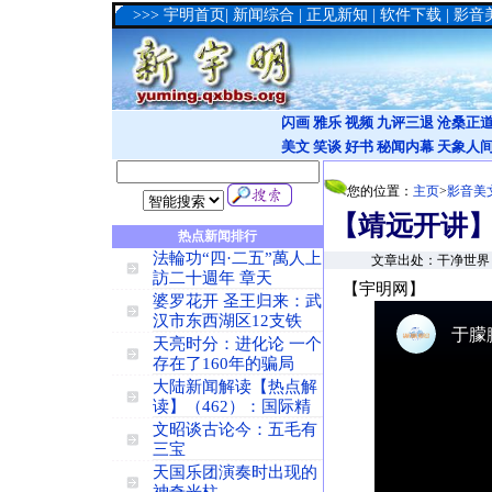
>>>
宇明首页
|
新闻综合
|
正见新知
|
软件下载
|
影音
闪画
雅乐
视频
九评三退
沧桑正
美文
笑谈
好书
秘闻内幕
天象人
您的位置：
主页
>
影音美
【靖远开讲】
热点新闻排行
法輪功“四·二五”萬人上
文章出处：干净世界：远
訪二十週年 章天
【宇明网】
婆罗花开 圣王归来：武
汉市东西湖区12支铁
天亮时分：进化论 一个
存在了160年的骗局
大陆新闻解读【热点解
读】（462）：国际精
文昭谈古论今：五毛有
三宝
天国乐团演奏时出现的