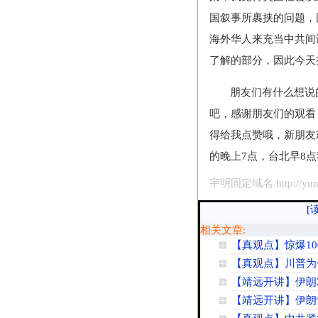
国叙事所裹挟的问题，
海外华人来充当中共间
了解的部分，因此今天
朋友们有什么想说
吧，感谢朋友们的观看
得给我点赞哦，新朋友
的晚上
7
点，台北早
8
点
宇明固定域名 http://yumi
[
相关文章:
【真观点】惊爆1
【真观点】川普为
【靖远开讲】伊朗
【靖远开讲】伊朗