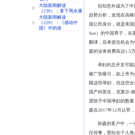
大陆新闻解读
但却意外成为了中
（238）：拿下周永康
趋势分析，发现在高峰
大陆新闻解读
（229）：《感动中
国公民身分，就是美国
国》中的迷
Sun
）的中国男子，在
翻译，后来抓住机会为
森的业务收费高达
1.5
孕妇的总开支可能
被广告吸引，如上帝为
顾这些孕妇，但这些女
国产科医生，克莱尔·
震惊于中国孕妇的数量
森在
2017
年
12
月认罪，
孙森的客户中，一
任何事，那站在个人角