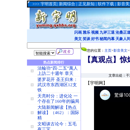
>>>
宇明首页
|
新闻综合
|
正见新知
|
软件下载
|
影音美
闪画
雅乐
视频
九评三退
沧桑正
美文
笑谈
好书
秘闻内幕
天象人
您的位置：
主页
>
影音美文
>
【真观点】惊
热点新闻排行
法輪功“四·二五”萬人
上訪二十週年 章天
文章出处：干净世
婆罗花开 圣王归来：
【宇明网】
武汉市东西湖区12支
铁
天亮时分：进化论 一
个存在了160年的骗局
大陆新闻解读【热点
解读】（462）：国际
精
文昭谈古论今：五毛
有三宝