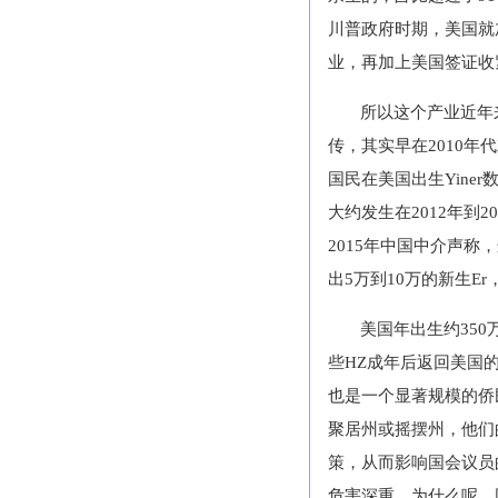
川普政府时期，美国就
业，再加上美国签证收
所以这个产业近年
传，其实早在
2010
年代
国民在美国出生
Yiner
大约发生在
2012
年到
20
2015
年中国中介声称，
出
5
万到
10
万的新生
Er
美国年出生约
350
些
HZ
成年后返回美国
也是一个显著规模的侨
聚居州或摇摆州，他们
策，从而影响国会议员
危害深重，为什么呢，