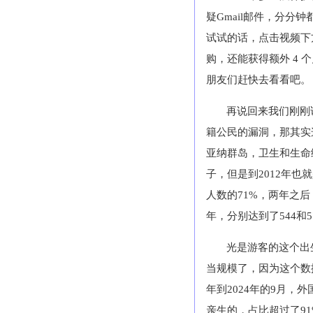
疑
Gmail
邮件，分分钟
试试的话，点击视频下
购，还能获得额外
4
个
朋友们赶快去看看吧。
再说回来我们刚刚
籍公民的漏洞，那其实
亚纳群岛，卫生和生命
子，但是到
2012
年也就
人数的
71%
，两年之后
年，分别达到了
544
和
5
光是游客的这个出
当规模了，因为这个数
年到
2024
年的
9
月，外
亲生的，占比超过了
9