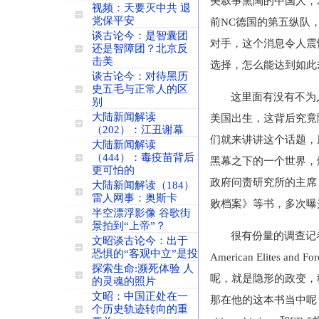
美叙事熏陶的中国人，
视频：天要灭中共 退
党保平安
前
NC
德国的第五纵队
谈古论今：是智囊团
对手，这个消息令人震
还是智障团？北京反
击美
选择，怎么能达到如此
谈古论今：对待黑历
史五毛与正常人的区
这里面有没有不为
别
大陆新闻解读
美国出生，这背后究竟
（202）：江丑谢幕
们就来讲讲这个话题，
大陆新闻解读
（444）：毒疫苗背后
黑幕之下的一个世界，
更可怕的
政府问责研究所的主席
大陆新闻解读（184）
雷人网事：奥斯卡
败档案》等书，多次曝
半空漂浮影像 谷歌街
景拍到“上帝”？
很有份量的调查记
文昭谈古论今：出于
恐惧的“客观中立”是投
American Elites and Fo
探索生命:濒死体验 人
呢，就是隐形的政变，
的灵魂的照片
文昭：中国正处在一
那在他的这本书当中呢
个历史轨迹转向的重