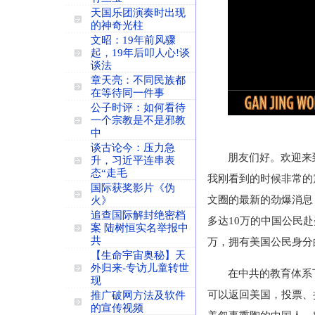
天国乐团演奏时出现
的神奇光柱
文昭：19年前风骤
起，19年后叩人心!谈
谈法
章天亮：不同民族都
在等待同一件事
公子时评：如何看待
一个宗教是不是邪教
中
谈古论今：压力急
朋友们好。欢迎来
升，习近平连串表
态“走毛
我刚看到的时候非常的
国际获奖影片《伪
文圈的最新的劲爆消息
火》
追查国际解封绝密档
多达
10
万的中国公民赴
案 陆树恒实名举报中
共
万，拥有美国公民身分
【生命宇宙奥秘】天
外归来-专访儿童转世
在中共的教育体系
现
可以返回美国，投票、
推广破网方法及软件
的宣传视频