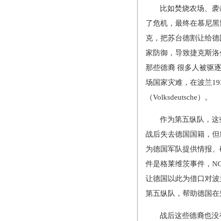
比如焚烧农场、袭
了危机，最终在慕尼黑
克，把苏台德割让给德
家防御，导致捷克斯洛
那些德裔 很多人被驱
场国家灾难，在波兰
19
（
Volksdeutsche
）。
作为第五纵队，这
战后失去德国国籍，但
为德国军队提供情报、
件是格莱维茨事件，
N
让德国以此为借口对波
第五纵队，帮助德国在
战后这些德裔也没