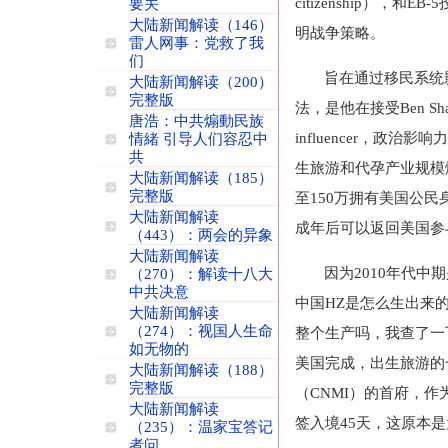
citizenship
），和
EB-5
要关
大陆新闻解读（146）
明战争策略。
雷人网事：党救了我
们
旨在通过移民系统
大陆新闻解读（200）
完整版
法，是他在接受
Ben Sh
唐浩：中共煽動民族
influencer
，政治影响力
情緒 引导人们容忍中
共
生旅游和代孕产业规模
大陆新闻解读（185）
完整版
至
150
万拥有美国公民
大陆新闻解读
成年后可以返回美国参
（443）：两会的异象
大陆新闻解读
因为
2010
年代中期
（270）：解读十八大
中共决意
中国
HZ
是怎么生出来
大陆新闻解读
（274）：视国人生命
整个生产吗，我查了一
如无物的
美国完成，出生旅游的
大陆新闻解读（188）
完整版
（
CNMI
）的首府，作
大陆新闻解读
签入境
45
天，这原本是
（235）：温家宝答记
者问