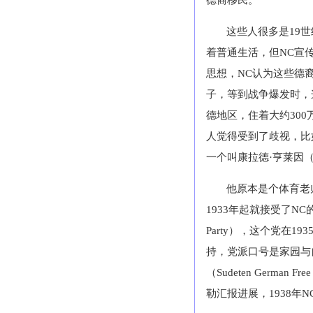
德裔移民。
这些人很多是
19
世
着普通生活，但
NC
宣
思想，
NC
认为这些德
子，等到战争爆发时，
德地区，住着大约
300
人觉得受到了歧视，比
一个叫康拉德·亨莱因
他原本是个体育老
1933
年起就接受了
NC
Party
），这个党在
193
持，党派口号是家园与
（
Sudeten German Free
勒汇报进展，
1938
年
N