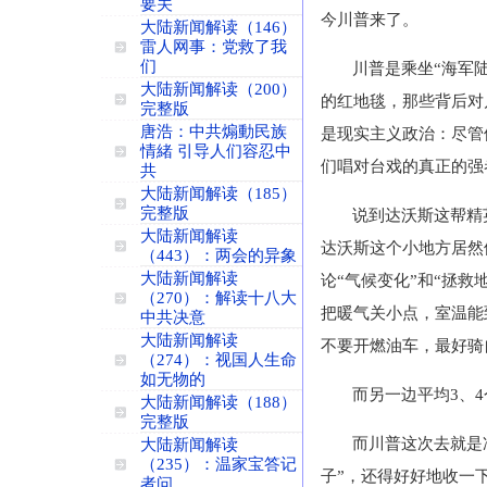
要关
今川普来了。
大陆新闻解读（146）
雷人网事：党救了我
们
川普是乘坐“海军
大陆新闻解读（200）
的红地毯，那些背后对
完整版
唐浩：中共煽動民族
是现实主义政治：尽管
情緒 引导人们容忍中
们唱对台戏的真正的强
共
大陆新闻解读（185）
完整版
说到达沃斯这帮精
大陆新闻解读
达沃斯这个小地方居然
（443）：两会的异象
大陆新闻解读
论“气候变化”和“拯
（270）：解读十八大
把暖气关小点，室温能
中共决意
大陆新闻解读
不要开燃油车，最好骑
（274）：视国人生命
如无物的
而另一边平均3、
大陆新闻解读（188）
完整版
而川普这次去就是
大陆新闻解读
（235）：温家宝答记
子”，还得好好地收一下
者问