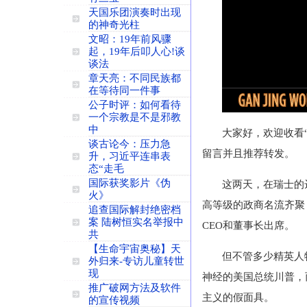
天国乐团演奏时出现
的神奇光柱
文昭：19年前风骤
起，19年后叩人心!谈
谈法
章天亮：不同民族都
在等待同一件事
公子时评：如何看待
一个宗教是不是邪教
中
大家好，欢迎收看
谈古论今：压力急
留言并且推荐转发。
升，习近平连串表
态“走毛
国际获奖影片《伪
这两天，在瑞士的
火》
高等级的政商名流齐聚
追查国际解封绝密档
案 陆树恒实名举报中
CEO和董事长出席。
共
【生命宇宙奥秘】天
但不管多少精英人
外归来-专访儿童转世
现
神经的美国总统川普，
推广破网方法及软件
主义的假面具。
的宣传视频