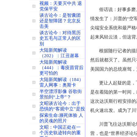
视频：天要灭中共 退
党保平安
俗话说：好事多磨
谈古论今：是智囊团
情发生了：川普的“空
还是智障团？北京反
击美
尖端安全系统和最严格
谈古论今：对待黑历
起来风轻云淡，但这背
史五毛与正常人的区
别
大陆新闻解读
根据随行记者的描
（202）：江丑谢幕
然后就都灭了。虽然只
大陆新闻解读
（444）：毒疫苗背后
美国国力的总统座驾，
更可怕的
大陆新闻解读（184）
更让人起疑的是，
雷人网事：奥斯卡
半空漂浮影像 谷歌街
是在着陆的第一时间，
景拍到“上帝”？
这次达沃斯行程安排的
文昭谈古论今：出于
恐惧的“客观中立”是投
机火速出发。成为了川
探索生命:濒死体验 人
的灵魂的照片
川普飞往达沃斯论
文昭：中国正处在一
个历史轨迹转向的重
营，也是“世界经济论