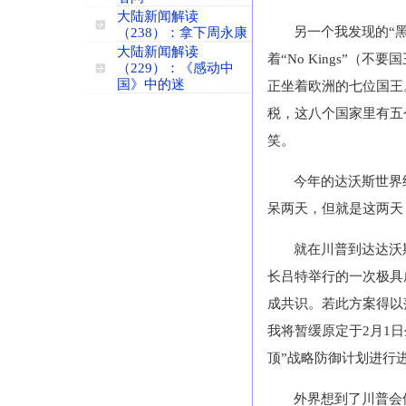
大陆新闻解读
另一个我发现的“
（238）：拿下周永康
大陆新闻解读
着“No Kings”
（229）：《感动中
国》中的迷
正坐着欧洲的七位国王
税，这八个国家里有五
笑。
今年的达沃斯世界经
呆两天，但就是这两天
就在川普到达达沃
长吕特举行的一次极具
成共识。若此方案得以
我将暂缓原定于2月1
顶”战略防御计划进行
外界想到了川普会