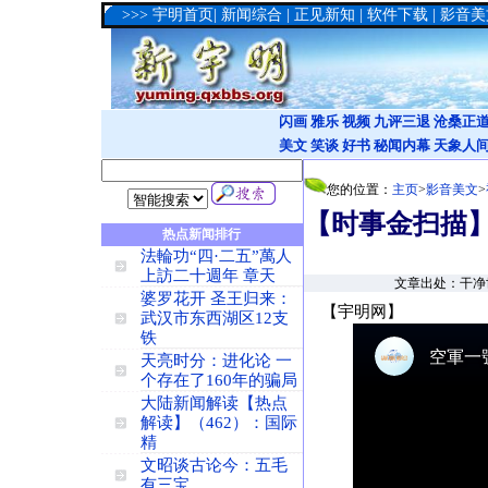
>>>
宇明首页
|
新闻综合
|
正见新知
|
软件下载
|
影音美
闪画
雅乐
视频
九评三退
沧桑正
美文
笑谈
好书
秘闻内幕
天象人
您的位置：
主页
>
影音美文
>
【时事金扫描】
热点新闻排行
法輪功“四·二五”萬人
上訪二十週年 章天
文章出处：干净世界
婆罗花开 圣王归来：
【宇明网】
武汉市东西湖区12支
铁
天亮时分：进化论 一
个存在了160年的骗局
大陆新闻解读【热点
解读】（462）：国际
精
文昭谈古论今：五毛
有三宝