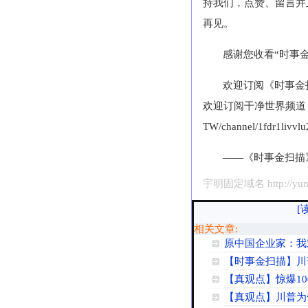
持我们，点赞、留言并
再见。
感谢您收看“时事
欢迎订阅《时事金扫描》Yo
欢迎订阅干净世界频道：https
TW/channel/1fdr1liv
——《时事金扫描
宇明固定域名 http://yumi
[
相关文章:
原中国企业家：我
【时事金扫描】川
【真观点】惊爆1
【真观点】川普为