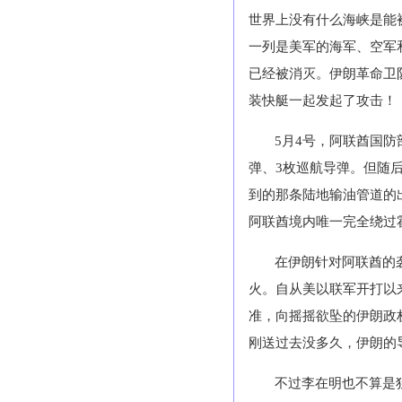
世界上没有什么海峡是能
一列是美军的海军、空军
已经被消灭。伊朗革命卫
装快艇一起发起了攻击！
5月4号，阿联酋国
弹、3枚巡航导弹。但随
到的那条陆地输油管道的出
阿联酋境内唯一完全绕过
在伊朗针对阿联酋的
火。自从美以联军开打以
准，向摇摇欲坠的伊朗政权
刚送过去没多久，伊朗的导
不过李在明也不算是