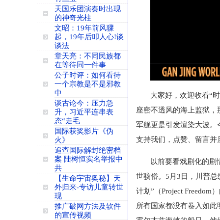
天国乐团演奏时出现
的神奇光柱
文昭：19年前风骤
起，19年后叩人心!谈
谈法
章天亮：不同民族都
在等待同一件事
公子时评：如何看待
一个宗教是不是邪教
中
大家好，欢迎收看“
谈古论今：压力急
座密不透风的海上监狱，
升，习近平连串表
态“走毛
军舰更是引发渲染大波。
国际获奖影片《伪
支持我们，点赞、留言并
火》
追查国际解封绝密档
案 陆树恒实名举报中
以前要看戏剧化的剧
共
世骇俗。5月3日，川普
【生命宇宙奥秘】天
外归来-专访儿童转世
计划”（Project F
现
所有国家都没有卷入如此
推广破网方法及软件
的宣传视频