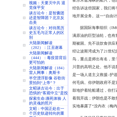
霍尔木兹海峡的船只，他
视频：天要灭中共 退
党保平安
经告诉这些国家，我们将
谈古论今：是智囊团
地开展业务。这一“自由
还是智障团？北京反
击美
据国际海事组织（IM
谈古论今：对待黑历
史五毛与正常人的区
满原油的巨型油轮，也有
别
大陆新闻解读
期被困。先不说饮食供应
（202）：江丑谢幕
经让波斯湾成为了21世
大陆新闻解读
（444）：毒疫苗背后
鸟，重点是师出有名，里
更可怕的
川普的高明之处。他不说
大陆新闻解读（184）
雷人网事：奥斯卡
是一场人道主义救援–护
半空漂浮影像 谷歌街
何毛病。你伊朗政府不是
景拍到“上帝”？
文昭谈古论今：出于
鼓地护着轮船通过，你打
恐惧的“客观中立”是投
着我开战；伊朗也是不敢
探索生命:濒死体验 人
的灵魂的照片
实地暴露了“没内衣（梅内
文昭：中国正处在一
个历史轨迹转向的重