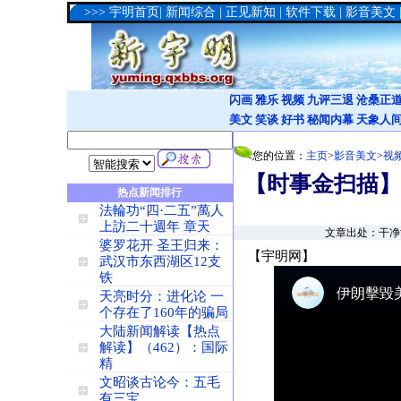
>>>
宇明首页
|
新闻综合
|
正见新知
|
软件下载
|
影音美文
闪画
雅乐
视频
九评三退
沧桑正
美文
笑谈
好书
秘闻内幕
天象人
您的位置：
主页
>
影音美文
>
视
【时事金扫描】
热点新闻排行
法輪功“四·二五”萬人
上訪二十週年 章天
文章出处：干净世
婆罗花开 圣王归来：
【宇明网】
武汉市东西湖区12支
铁
天亮时分：进化论 一
个存在了160年的骗局
大陆新闻解读【热点
解读】（462）：国际
精
文昭谈古论今：五毛
有三宝