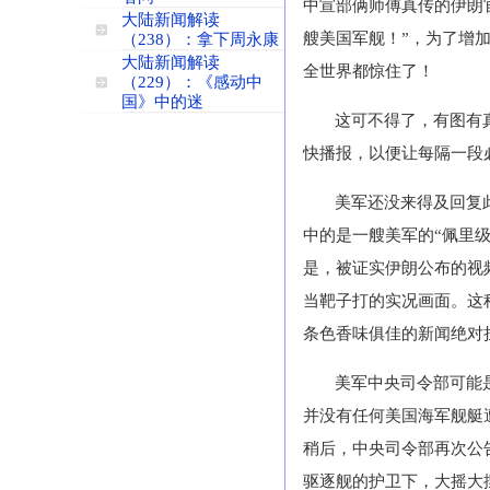
中宣部俩师傅真传的伊朗
大陆新闻解读
艘美国军舰！”，为了增
（238）：拿下周永康
大陆新闻解读
全世界都惊住了！
（229）：《感动中
国》中的迷
这可不得了，有图有
快播报，以便让每隔一段必
美军还没来得及回复
中的是一艘美军的“佩里级
是，被证实伊朗公布的视频
当靶子打的实况画面。这
条色香味俱佳的新闻绝对
美军中央司令部可能
并没有任何美国海军舰艇
稍后，中央司令部再次公
驱逐舰的护卫下，大摇大