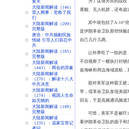
为了这场另类的战役
要关
大陆新闻解读（146）
逐舰、无人机群，还有超过
雷人网事：党救了我
们
其中就包括了A-10
大陆新闻解读（200）
完整版
是伊朗革命卫队那些快艇
唐浩：中共煽動民族
自己几斤几两。
情緒 引导人们容忍中
共
大陆新闻解读（185）
让外界吃了一惊的是
完整版
不但视察了一艘执行封锁
大陆新闻解读
（443）：两会的异象
兹海峡和周边海域巡航，
大陆新闻解读
（270）：解读十八大
面对美军这种霸王硬
中共决意
大陆新闻解读
早，儅革命卫队发现美国
（274）：视国人生命
回去，于是高频通讯频道
如无物的
大陆新闻解读（188）
完整版
可惜，美军不是被吓
大陆新闻解读
看伊朗革命卫队的面子和
（235）：温家宝答记
者问