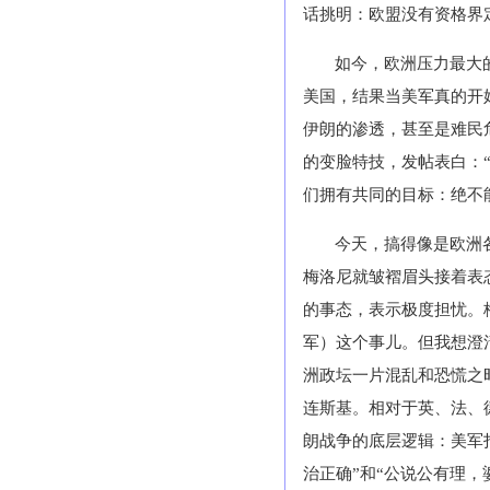
话挑明：欧盟没有资格界
如今，欧洲压力最大
美国，结果当美军真的开
伊朗的渗透，甚至是难民
的变脸特技，发帖表白：
们拥有共同的目标：绝不
今天，搞得像是欧洲
梅洛尼就皱褶眉头接着表
的事态，表示极度担忧。
军）这个事儿。但我想澄
洲政坛一片混乱和恐慌之
连斯基。相对于英、法、
朗战争的底层逻辑：美军
治正确”和“公说公有理