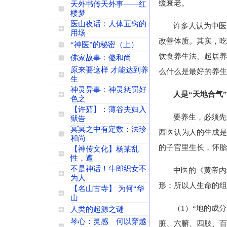
缓衰老。
天外书传天外事——红
楼梦
医山夜话：人体五窍的
许多人认为中医
用场
改善体质。其实，吃
“神医”的秘密（上）
饮食养生法、起居养
佛家故事：傻和尚
原来要这样 才能达到养
么什么是最好的养生
生
神灵异事：神灵惩罚好
人是“天地合气
色之
【许茹】：薄谷夫妇入
要养生，必须先
狱告
冥冥之中有定数：法珍
西医认为人的生成是
和尚
的子宫里生长，怀胎
【神传文化】杨某乱
性，遭
不是神话！牛郎织女不
中医的《黄帝内
为人
形；所以人生命的组
【名山古寺】 为何“华
山
（1）“地的成
人类的起源之谜
琴心：灵感 何以穿越
脏、六腑、四肢、百