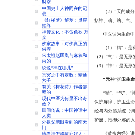
时空
中国史上人神同在的记
（2）“天的成
载
《红楼梦》解梦：贯穿
括神、魂、魄、气、
始终
神传文化：不贪色欲 万
中医认为生命中
众
佛家故事：对佛真正的
（1）“精”：
供养
宋太祖赵匡胤与麻衣和
（2）“气”：是无
尚的
（3）“神”：是无
说说“神在哪儿”
冥冥之中有定数：精通
“元神”护卫生
六壬
有关《梅花诗》作者邵
雍的
“精”、“气”
现代中医为何显不出奇
保护屏障，护卫生命
效？
民间传说：中国神话中
经与内分泌系统（调
人类
护层，抵御外邪的入
外祖父亲眼看到的南天
门
《黄帝内经》讲
请看神怎样救庇好人：