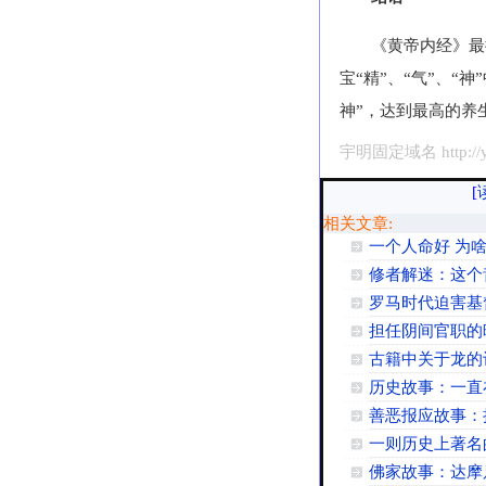
《黄帝内经》最
宝“精”、“气”、“
神”，达到最高的养
宇明固定域名 http://yu
[
相关文章:
一个人命好 为
修者解迷：这个
罗马时代迫害基
担任阴间官职的
古籍中关于龙的
历史故事：一直
善恶报应故事：
一则历史上著名
佛家故事：达摩