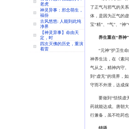
老虎
了正气与邪气的关系
神灵异事：邪念萌生，
福份
体，是因为正气的虚
古风悠悠: 人能到此纯
宝“精”、“气”、“
净界
【神灵异事】命由天
养生重在“养神”
定，时
四次灭佛的历史，重演
着雷
“元神”护卫生
神养生法，在《素问
气从之，精神内守。
到“虚无”的境界，如
守而不外泄，达成保养
要做到“恬惔虚
药就能达成。唐朝大
行兼备，虽不吃药也
结语