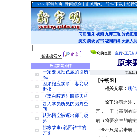
>>>
宇明首页
|
新闻综合
|
正见新知
|
软件下载
|
影音
闪画
雅乐
视频
九评三退
沧桑正
美文
笑谈
好书
秘闻内幕
天象人
您的位置：
主页
>
正见新
原来
热点新闻排行
一定要抗拒色魔的引诱!
文章出处
&#
【宇明网】
因果报应实录：妻妾现
相关文章：
现代
世报
《李白醉酒》暗藏天机
除了治病之外，
西人学员所见的另外空
间
言，上工（高明的医
从孙悟空被逐出师门说
病（将要发生的病症
起
佛家故事: 轮回转世的
上医不只是治未病，
方丈